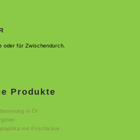
R
ge oder für Zwischendurch.
he Produkte
ereitung in Öl
rginen
hpaprika mit Frischkäse