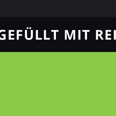
GEFÜLLT MIT RE