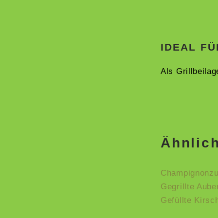
IDEAL FÜ
Als Grillbeila
Ähnlic
Champignonzub
Gegrillte Aube
Gefüllte Kirsc