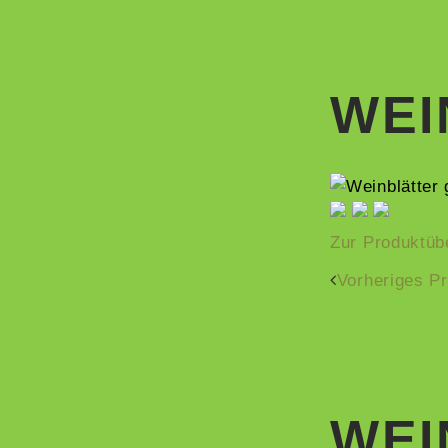
WEI
Zur Produktüb
Vorheriges P
WEI