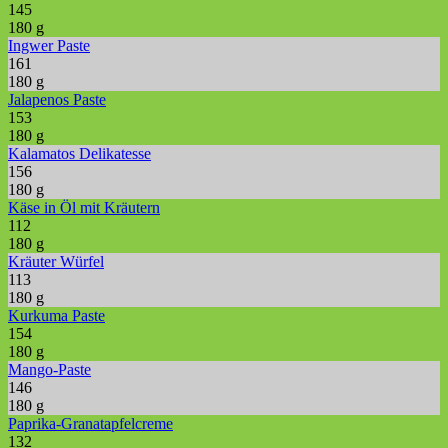
145
180 g
Ingwer Paste
161
180 g
Jalapenos Paste
153
180 g
Kalamatos Delikatesse
156
180 g
Käse in Öl mit Kräutern
112
180 g
Kräuter Würfel
113
180 g
Kurkuma Paste
154
180 g
Mango-Paste
146
180 g
Paprika-Granatapfelcreme
132