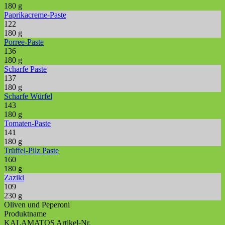
180 g
Paprikacreme-Paste
122
180 g
Porree-Paste
136
180 g
Scharfe Paste
137
180 g
Scharfe Würfel
143
180 g
Tomaten-Paste
141
180 g
Trüffel-Pilz Paste
160
180 g
Zaziki
109
230 g
Oliven und Peperoni
Produktname
KALAMATOS Artikel-Nr.