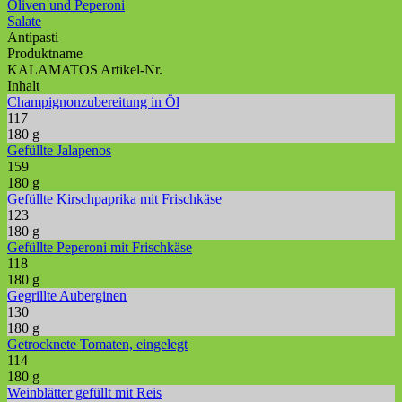
Oliven und Peperoni
Salate
Antipasti
Produktname
KALAMATOS Artikel-Nr.
Inhalt
Champignonzubereitung in Öl
117
180 g
Gefüllte Jalapenos
159
180 g
Gefüllte Kirschpaprika mit Frischkäse
123
180 g
Gefüllte Peperoni mit Frischkäse
118
180 g
Gegrillte Auberginen
130
180 g
Getrocknete Tomaten, eingelegt
114
180 g
Weinblätter gefüllt mit Reis