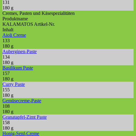
131
180 g
Cremes, Pasten und Käsespezialitäten
Produktname
KALAMATOS Artikel-Nr.
Inhalt
Aioli Creme
133
180 g
Auberginen-Paste
134
180 g
Basilikum Paste
157
180 g
Curry Paste
155
180 g
Gemüsecreme-Paste
108
180 g
Granatapfel-Zimt Paste
158
180 g
Honig-Senf-Creme